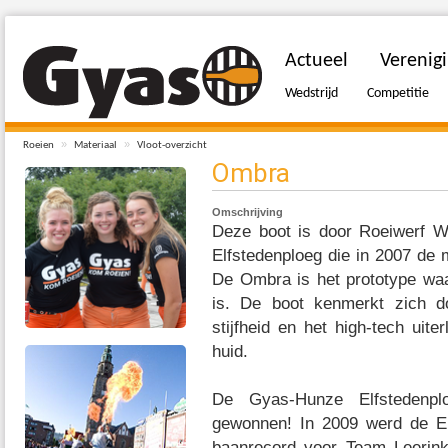
Actueel
Verenig
Wedstrijd
Competitie
»
»
Roeien
Materiaal
Vloot-overzicht
Ombra
Omschrijving
Deze boot is door Roeiwerf 
Elfstedenploeg die in 2007 de 
De Ombra is het prototype w
is. De boot kenmerkt zich d
stijfheid en het high-tech uite
huid.
De Gyas-Hunze Elfstedenplo
gewonnen! In 2009 werd de E
baanrecord voor Team Leerin