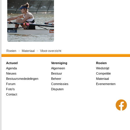
Roeien
Materiaal
Vloot-overzicht
Actueel
Vereniging
Roeien
Agenda
Algemeen
Wedstrijd
Nieuws
Bestuur
Competitie
Bestuursmededelingen
Beheer
Materiaal
Forum
Commissies
Evenementen
Foto's
Disputen
Contact