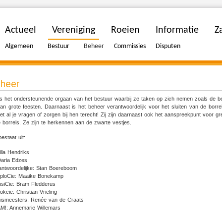
Actueel
Vereniging
Roeien
Informatie
Za
Algemeen
Bestuur
Beheer
Commissies
Disputen
heer
s het ondersteunende orgaan van het bestuur waarbij ze taken op zich nemen zoals de b
van grote feesten. Daarnaast is het beheer verantwoordelijk voor het sluiten van de borrel
et al je vragen of zorgen bij hen terecht! Zij zijn daarnaast ook het aanspreekpunt voor g
e borrels. Ze zijn te herkennen aan de zwarte vestjes.
estaat uit:
illa Hendriks
Daria Edzes
antwoordelijke: Stan Boereboom
ExploCie: Maaike Bonekamp
usiCie: Bram Fledderus
okcie: Christian Vrieling
uismeesters: Renée van de Craats
AM!: Annemarie Willemars