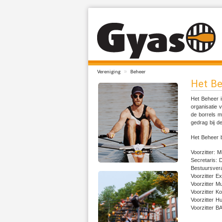
»
Vereniging
Beheer
Het Be
Het Beheer i
organisatie 
de borrels m
gedrag bij d
Het Beheer b
Voorzitter: M
Secretaris: 
Bestuursver
Voorzitter 
Voorzitter M
Voorzitter Ko
Voorzitter H
Voorzitter B