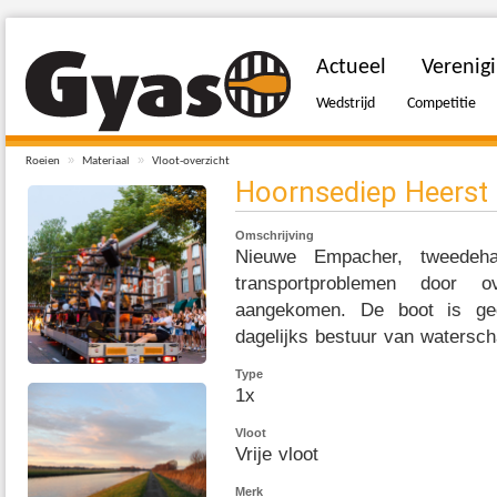
Actueel
Verenig
Wedstrijd
Competitie
»
»
Roeien
Materiaal
Vloot-overzicht
Hoornsediep Heerst
Omschrijving
Nieuwe Empacher, tweedeh
transportproblemen door o
aangekomen. De boot is ge
dagelijks bestuur van watersc
Type
1x
Vloot
Vrije vloot
Merk