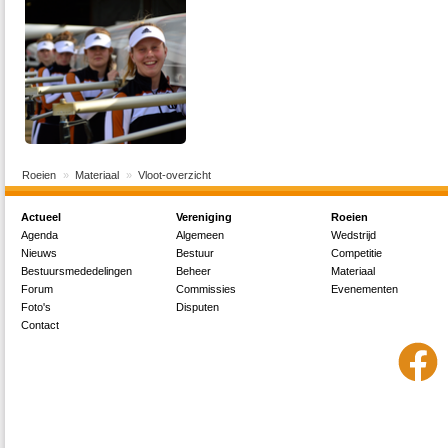
Roeien
Materiaal
Vloot-overzicht
Actueel
Vereniging
Roeien
Agenda
Algemeen
Wedstrijd
Nieuws
Bestuur
Competitie
Bestuursmededelingen
Beheer
Materiaal
Forum
Commissies
Evenementen
Foto's
Disputen
Contact