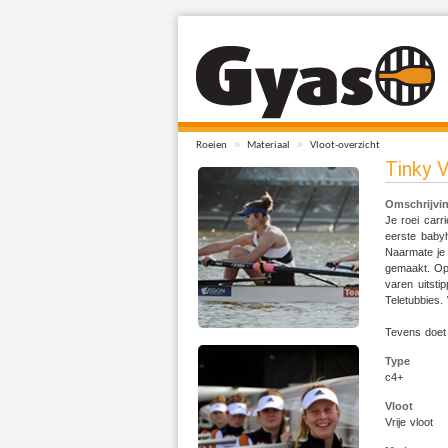
»
»
Roeien
Materiaal
Vloot-overzicht
Tinky V
Omschrijvi
Je roei carr
eerste babyh
Naarmate je 
gemaakt. Ope
varen uitst
Teletubbies.
Tevens doet
Type
c4+
Vloot
Vrije vloot