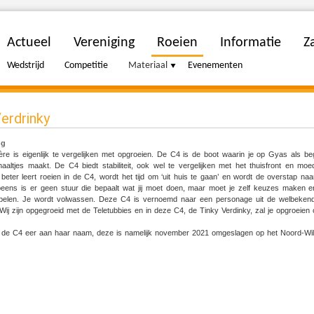
Actueel
Vereniging
Roeien
Informatie
Za
Wedstrijd
Competitie
Materiaal
Evenementen
erdrinky
ng
ière is eigenlijk te vergelijken met opgroeien. De C4 is de boot waarin je op Gyas als be
aaltjes maakt. De C4 biedt stabiliteit, ook wel te vergelijken met het thuisfront en mo
beter leert roeien in de C4, wordt het tijd om ‘uit huis te gaan’ en wordt de overstap na
ens is er geen stuur die bepaalt wat jij moet doen, maar moet je zelf keuzes maken en de
ippelen. Je wordt volwassen. Deze C4 is vernoemd naar een personage uit de welbekend 
 Wij zijn opgegroeid met de Teletubbies en in deze C4, de Tinky Verdinky, zal je opgroeien
 de C4 eer aan haar naam, deze is namelijk november 2021 omgeslagen op het Noord-Wil