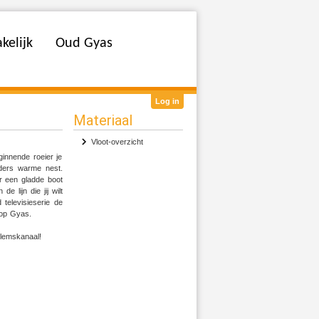
kelijk
Oud Gyas
Log in
Materiaal
Vloot-overzicht
ginnende roeier je
eders warme nest.
ar een gladde boot
 lijn die jij wilt
televisieserie de
 op Gyas.
lemskanaal!