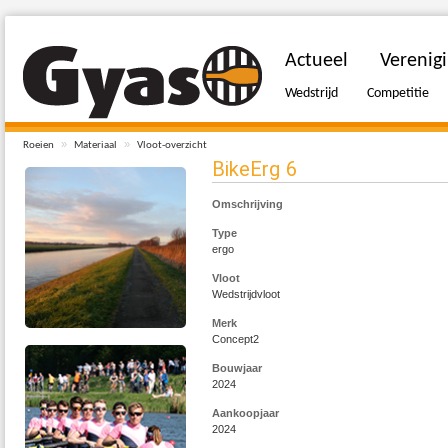
Actueel
Verenig
Wedstrijd
Competitie
»
»
Roeien
Materiaal
Vloot-overzicht
BikeErg 6
Omschrijving
Type
ergo
Vloot
Wedstrijdvloot
Merk
Concept2
Bouwjaar
2024
Aankoopjaar
2024