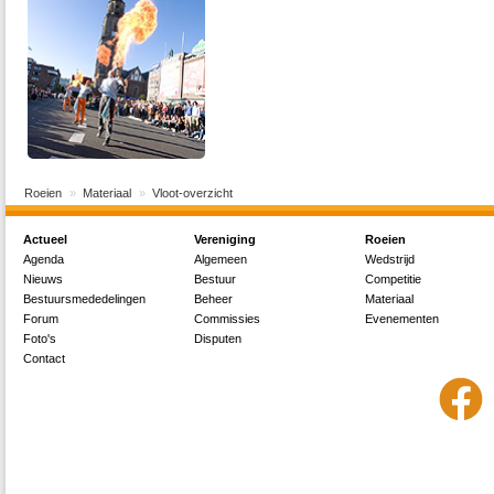
Roeien
Materiaal
Vloot-overzicht
Actueel
Vereniging
Roeien
Agenda
Algemeen
Wedstrijd
Nieuws
Bestuur
Competitie
Bestuursmededelingen
Beheer
Materiaal
Forum
Commissies
Evenementen
Foto's
Disputen
Contact