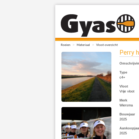
»
»
Roeien
Materiaal
Vloot-overzicht
Perry h
Omschrijvi
Type
c4+
Vloot
Vrije vloot
Merk
Wiersma
Bouwjaar
2025
Aankoopjaa
2025