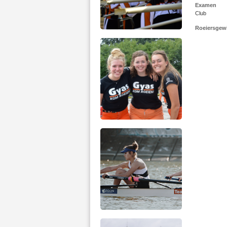
Examen
Club
Roeiersgew