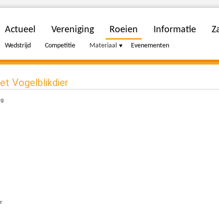
Actueel
Vereniging
Roeien
Informatie
Za
Wedstrijd
Competitie
Materiaal
Evenementen
et Vogelblikdier
ng
r