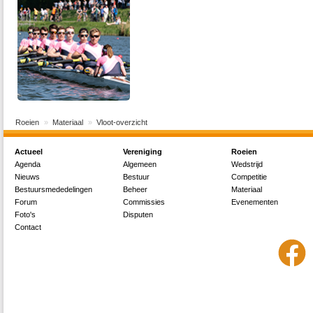
Roeien
Materiaal
Vloot-overzicht
Actueel
Vereniging
Roeien
Agenda
Algemeen
Wedstrijd
Nieuws
Bestuur
Competitie
Bestuursmededelingen
Beheer
Materiaal
Forum
Commissies
Evenementen
Foto's
Disputen
Contact