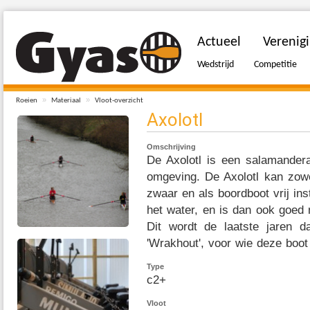
Actueel
Verenig
Wedstrijd
Competitie
»
»
Roeien
Materiaal
Vloot-overzicht
Axolotl
Omschrijving
De Axolotl is een salamander
omgeving. De Axolotl kan zowe
zwaar en als boordboot vrij ins
het water, en is dan ook goed 
Dit wordt de laatste jaren 
'Wrakhout', voor wie deze boot 
Type
c2+
Vloot