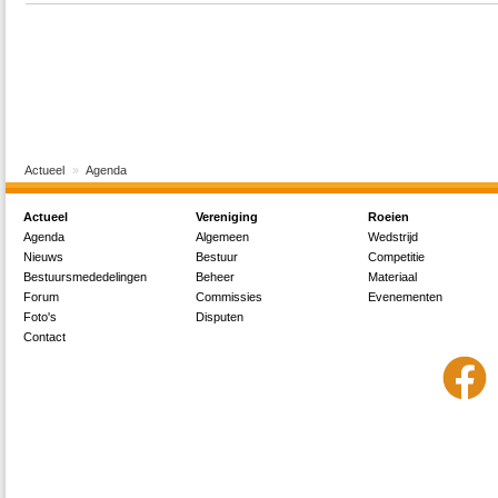
Actueel
Agenda
Actueel
Vereniging
Roeien
Agenda
Algemeen
Wedstrijd
Nieuws
Bestuur
Competitie
Bestuursmededelingen
Beheer
Materiaal
Forum
Commissies
Evenementen
Foto's
Disputen
Contact