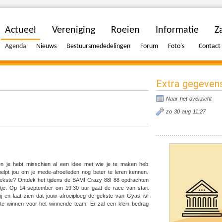
Actueel
Vereniging
Roeien
Informatie
Za
Agenda
Nieuws
Bestuursmededelingen
Forum
Foto's
Contact
Extra gegeven
Naar het overzicht
zo 30 aug 11:27
 en je hebt misschien al een idee met wie je te maken heb
helpt jou om je mede-afroeileden nog beter te leren kennen.
gekste? Ontdek het tijdens de BAM! Crazy 88! 88 opdrachten
ntje. Op 14 september om 19:30 uur gaat de race van start
j en laat zien dat jouw afroeiploeg de gekste van Gyas is!
s te winnen voor het winnende team. Er zal een klein bedrag