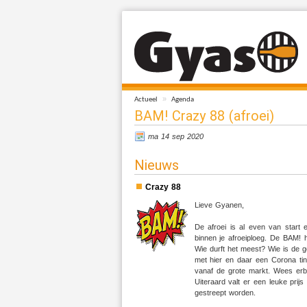
»
Actueel
Agenda
BAM! Crazy 88 (afroei)
ma 14 sep 2020
Nieuws
Crazy 88
Lieve Gyanen,
De afroei is al even van start
binnen je afroeiploeg. De BAM! 
Wie durft het meest? Wie is de 
met hier en daar een Corona ti
vanaf de grote markt. Wees erbi
Uiteraard valt er een leuke prij
gestreept worden.