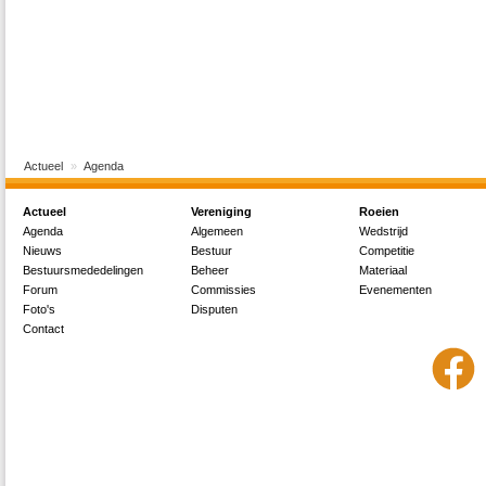
Actueel
Agenda
Actueel
Vereniging
Roeien
Agenda
Algemeen
Wedstrijd
Nieuws
Bestuur
Competitie
Bestuursmededelingen
Beheer
Materiaal
Forum
Commissies
Evenementen
Foto's
Disputen
Contact