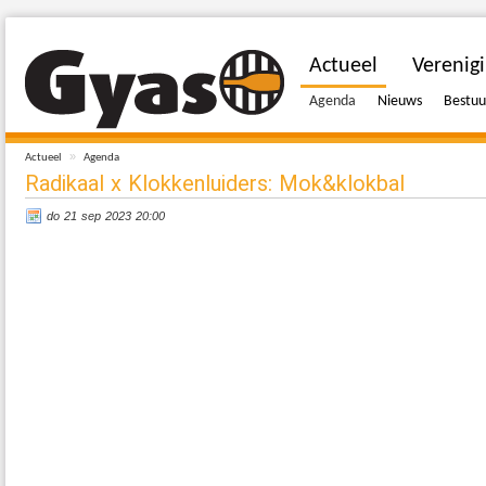
Actueel
Verenig
Agenda
Nieuws
Bestuu
»
Actueel
Agenda
Radikaal x Klokkenluiders: Mok&klokbal
do 21 sep 2023 20:00