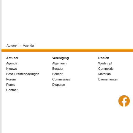
Actueel
Agenda
Actueel
Vereniging
Roeien
Agenda
Algemeen
Wedstrijd
Nieuws
Bestuur
Competitie
Bestuursmededelingen
Beheer
Materiaal
Forum
Commissies
Evenementen
Foto's
Disputen
Contact