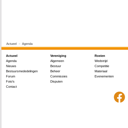
Actueel
Agenda
Actueel
Vereniging
Roeien
Agenda
Algemeen
Wedstrijd
Nieuws
Bestuur
Competitie
Bestuursmededelingen
Beheer
Materiaal
Forum
Commissies
Evenementen
Foto's
Disputen
Contact