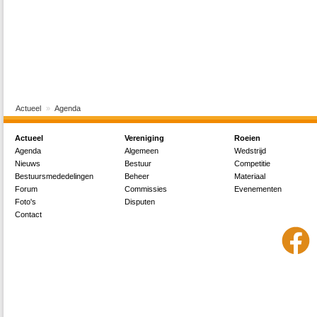
Actueel
Agenda
Actueel
Vereniging
Roeien
Agenda
Algemeen
Wedstrijd
Nieuws
Bestuur
Competitie
Bestuursmededelingen
Beheer
Materiaal
Forum
Commissies
Evenementen
Foto's
Disputen
Contact